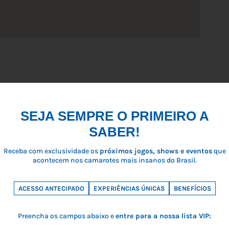
SEJA SEMPRE O PRIMEIRO A
SABER!
Receba com exclusividade os
próximos jogos, shows e eventos
que
acontecem nos camarotes mais insanos do Brasil.
ACESSO ANTECIPADO
EXPERIÊNCIAS ÚNICAS
BENEFÍCIOS
PARCEIROS E PATROCINADORES
Preencha os campos abaixo e
entre para a nossa lista VIP: