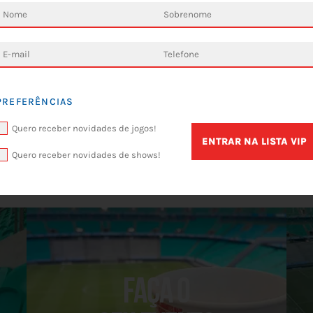
PREFERÊNCIAS
Quero receber novidades de jogos!
ENTRAR NA LISTA VIP
Quero receber novidades de shows!
Faça o