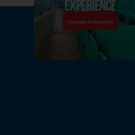
experience
CONHEÇA O CAMAROTE