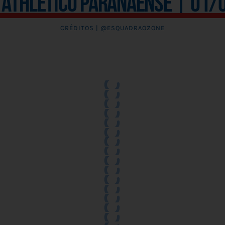
 Athletico Paranaense | 01
CRÉDITOS | @ESQUADRAOZONE